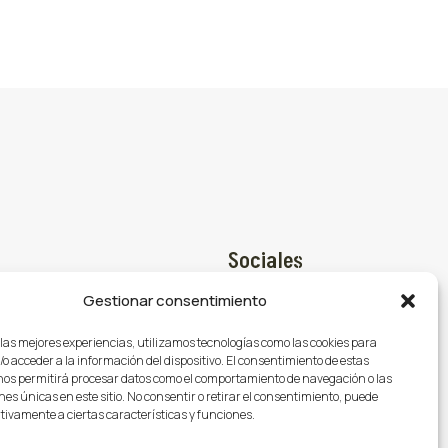
Sociales
Gestionar consentimiento
Facebook

@gasmocion.com
 las mejores experiencias, utilizamos tecnologías como las cookies para
X (Twitter)

o acceder a la información del dispositivo. El consentimiento de estas
79
nos permitirá procesar datos como el comportamiento de navegación o las
Instagram

nes únicas en este sitio. No consentir o retirar el consentimiento, puede
tivamente a ciertas características y funciones.