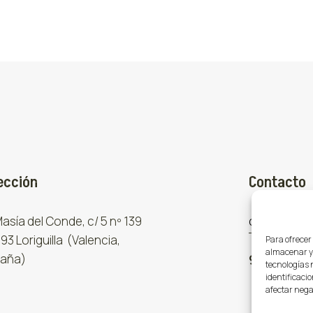
ección
Contacto
 Masía del Conde, c/ 5 nº 139
comercial
93 Loriguilla (Valencia,
Para ofrecer
almacenar y/
aña)
961 667 8
tecnologías 
identificacio
afectar nega