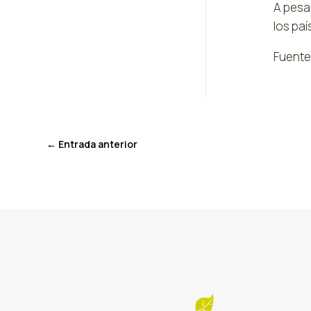
A pesa
los paí
Fuente
←
Entrada anterior