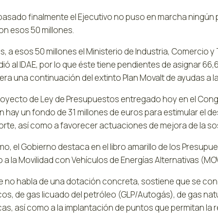
 pasado finalmente el Ejecutivo no puso en marcha ningún p
on esos 50 millones.
 a esos 50 millones el Ministerio de Industria, Comercio y 
ó al IDAE, por lo que éste tiene pendientes de asignar 66,
era una continuación del extinto Plan Movalt de ayudas a l
proyecto de Ley de Presupuestos entregado hoy en el Congr
 hay un fondo de 31 millones de euros para estimular el d
orte, así como a favorecer actuaciones de mejora de la so
o, el Gobierno destaca en el libro amarillo de los Presupu
 a la Movilidad con Vehículos de Energías Alternativas (MO
 no habla de una dotación concreta, sostiene que se conc
icos, de gas licuado del petróleo (GLP/Autogás), de gas na
icas, así como a la implantación de puntos que permitan la