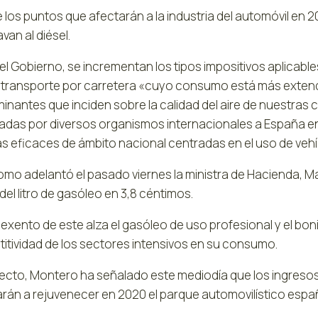
 los puntos que afectarán a la industria del automóvil en 
van al diésel.
el Gobierno, se incrementan los tipos impositivos aplicabl
l transporte por carretera «cuyo consumo está más exten
inantes que inciden sobre la calidad del aire de nuestras
adas por diversos organismos internacionales a España en
s eficaces de ámbito nacional centradas en el uso de vehí
como adelantó el pasado viernes la ministra de Hacienda, M
del litro de gasóleo en 3,8 céntimos.
exento de este alza el gasóleo de uso profesional y el bon
itividad de los sectores intensivos en su consumo.
pecto, Montero ha señalado este mediodía que los ingresos 
arán a rejuvenecer en 2020 el parque automovilístico españ