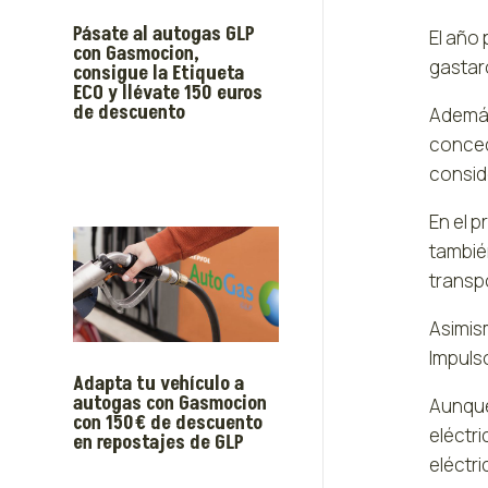
Pásate al autogas GLP
El año
con Gasmocion,
gastar
consigue la Etiqueta
ECO y llévate 150 euros
de descuento
Además,
concedi
consid
En el 
también
transp
Asimism
Impulso
Adapta tu vehículo a
autogas con Gasmocion
Aunque
con 150€ de descuento
eléctr
en repostajes de GLP
eléctr