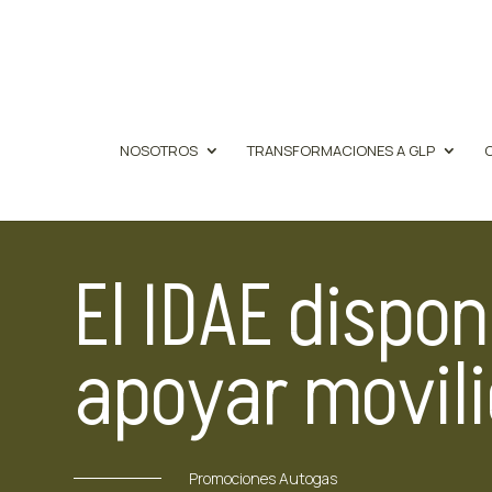
NOSOTROS
TRANSFORMACIONES A GLP
El IDAE dispo
apoyar movili
Promociones Autogas