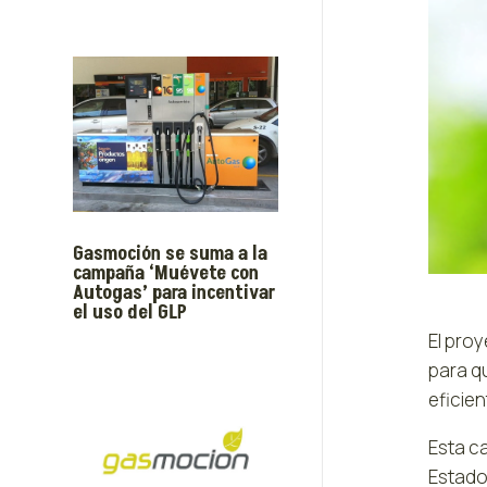
Gasmoción se suma a la
campaña ‘Muévete con
Autogas’ para incentivar
el uso del GLP
El pro
para qu
eficien
Esta c
Estado