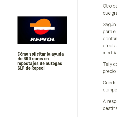
Otro de
que gra
Según 
para e
contam
efectu
medida
Cómo solicitar la ayuda
de 300 euros en
repostajes de autogas
Tal y 
GLP de Repsol
precio 
Queda 
compet
Al res
destin