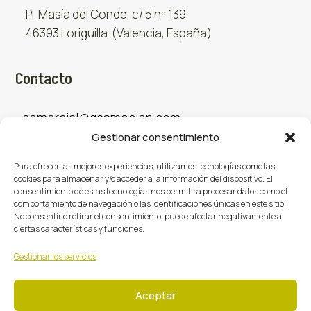
P.I. Masía del Conde, c/ 5 nº 139
46393 Loriguilla (Valencia, España)
Contacto
comercial@gasmocion.com
Gestionar consentimiento
961 667 879
Para ofrecer las mejores experiencias, utilizamos tecnologías como las
cookies para almacenar y/o acceder a la información del dispositivo. El
consentimiento de estas tecnologías nos permitirá procesar datos como el
Sociales
comportamiento de navegación o las identificaciones únicas en este sitio.
No consentir o retirar el consentimiento, puede afectar negativamente a
ciertas características y funciones.
Facebook
X (Twitter)
Instagram



Gestionar los servicios
Aceptar