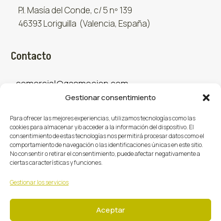
P.I. Masía del Conde, c/ 5 nº 139
46393 Loriguilla (Valencia, España)
Contacto
comercial@gasmocion.com
Gestionar consentimiento
961 667 879
Para ofrecer las mejores experiencias, utilizamos tecnologías como las
cookies para almacenar y/o acceder a la información del dispositivo. El
consentimiento de estas tecnologías nos permitirá procesar datos como el
Sociales
comportamiento de navegación o las identificaciones únicas en este sitio.
No consentir o retirar el consentimiento, puede afectar negativamente a
ciertas características y funciones.
Facebook
X (Twitter)
Instagram



Gestionar los servicios
Aceptar