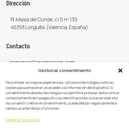
Dirección
P.I. Masía del Conde, c/ 5 nº 139
46393 Loriguilla (Valencia, España)
Contacto
comercial@gasmocion.com
Gestionar consentimiento
961 667 879
Para ofrecer las mejores experiencias, utilizamos tecnologías como las
cookies para almacenar y/o acceder a la información del dispositivo. El
consentimiento de estas tecnologías nos permitirá procesar datos como el
Sociales
comportamiento de navegación o las identificaciones únicas en este sitio.
No consentir o retirar el consentimiento, puede afectar negativamente a
ciertas características y funciones.
Facebook
X (Twitter)
Instagram



Gestionar los servicios