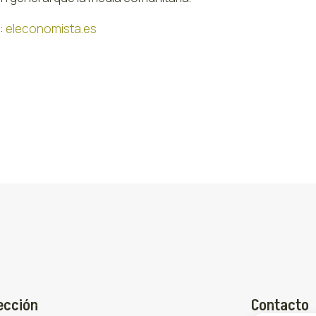
:
eleconomista.es
ección
Contacto