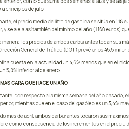
 anterior, con lo que suma dos semanas al alza y se aleja 
a principios de julio.
parte, el precio medio del litro de gasolina se sitúa en 1,
r, y se aleja así también del mínimo del año (1,168 euros) qu
a manera, los precios de ambos carburantes tocan sus máxi
 Dirección General de Tráfico (DGT) prevé unos 45,5 millo
olina cuesta en la actualidad un 4,6% menos que en el inic
un 5,8% inferior al de enero.
 MÁS CARA QUE HACE UN AÑO
tante, con respecto a la misma semana del año pasado, el l
perior, mientras que en el caso del gasóleo es un 3,4% may
do mes de abril, ambos carburantes tocaron sus máximos des
bre como consecuencia de los incrementos en el precio del