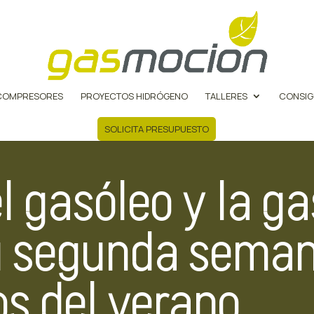
COMPRESORES
PROYECTOS HIDRÓGENO
TALLERES
CONSIG
SOLICITA PRESUPUESTO
l gasóleo y la ga
 segunda semana
s del verano