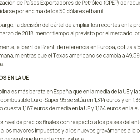
zación de Países Exportadores de Petróleo (OPEP) de reduci
darse por encima de los 50 dólares el barril.
bargo, la decisión del cártel de ampliar los recortes en l
marzo de 2018, menor tiempo al previsto por el mercado, pr
ente, el barril de Brent, de referencia en Europa, cotiza a
mana, mientras que el Texas americano se cambia a 49,59 
a.
OS EN LA UE
lina es más barata en España que en la media de la UE y la 
e combustible Euro-Super 95 se sitúa en 1,314 euros y en 1,3
 cuesta 1,167 euros de media en la UE y 1,164 euros en la 
r nivel de precios finales con respecto a los países del e
A, a los mayores impuestos y a los nuevos gravámenes al b
en general que la media comunitaria.