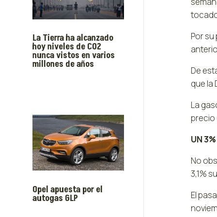
semana
tocado 
Por su 
La Tierra ha alcanzado
hoy niveles de CO2
anterio
nunca vistos en varios
millones de años
De est
que la
La gas
precio 
UN 3%
No obs
3,1% su
Opel apuesta por el
El pasa
autogas GLP
noviem