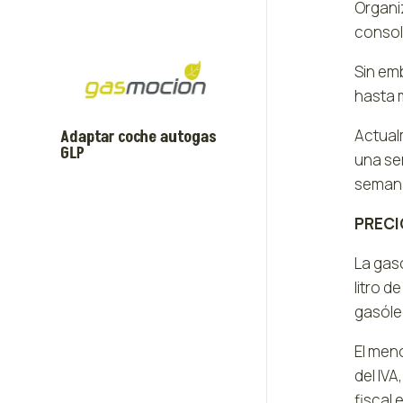
Organi
consoli
Sin em
hasta 
Actualm
Adaptar coche autogas
GLP
una se
seman
PRECI
La gaso
litro d
gasóleo
El meno
del IV
fiscal 