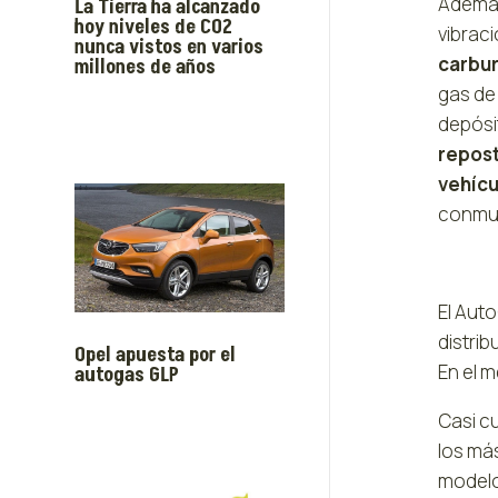
Además
La Tierra ha alcanzado
hoy niveles de CO2
vibrac
nunca vistos en varios
carbur
millones de años
gas de
depósit
repos
vehícu
conmut
El Auto
distrib
Opel apuesta por el
En el 
autogas GLP
Casi c
los má
modelo