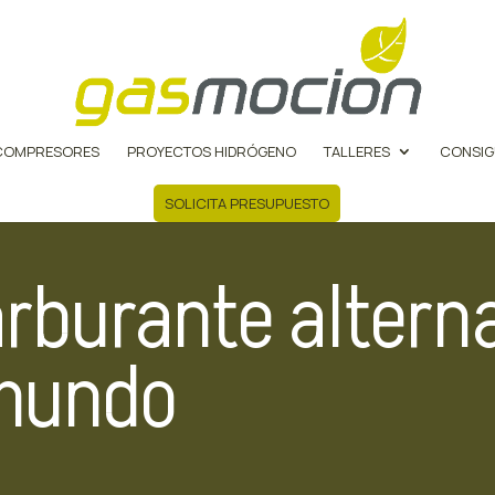
COMPRESORES
PROYECTOS HIDRÓGENO
TALLERES
CONSIG
SOLICITA PRESUPUESTO
arburante altern
 mundo