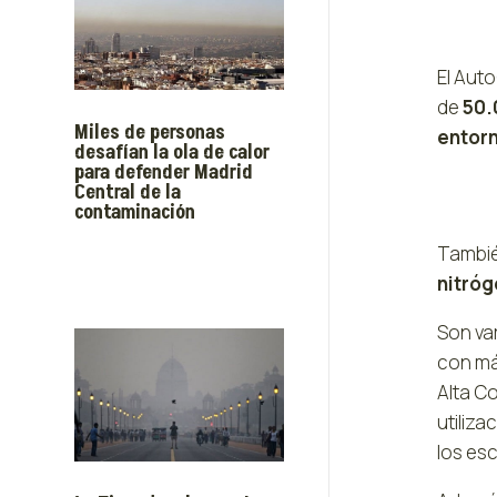
El Aut
de
50.
Miles de personas
entor
desafían la ola de calor
para defender Madrid
Central de la
contaminación
Tambié
nitró
Son va
con má
Alta C
utiliza
los es