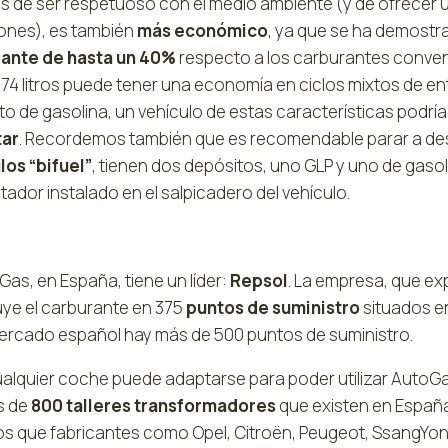
 de ser respetuoso con el medio ambiente (y de ofrecer u
iones), es también
más económico
, ya que se ha demostr
ante de hasta un 40%
respecto a los carburantes conven
 74 litros puede tener una economía en ciclos mixtos de en
o de gasolina, un vehículo de estas características podría
tar
. Recordemos también que es recomendable parar a de
los “bifuel”
, tienen dos depósitos, uno GLP y uno de gaso
ador instalado en el salpicadero del vehículo.
Gas, en España, tiene un líder:
Repsol
. La empresa, que ex
uye el carburante en 375
puntos de suministro
situados en
mercado español hay más de 500 puntos de suministro.
ualquier coche puede adaptarse para poder utilizar AutoG
s de
800 talleres transformadores
que existen en España.
s que fabricantes como Opel, Citroën, Peugeot, SsangYong