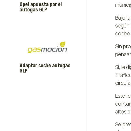
Opel apuesta por el
munici
autogas GLP
Bajo l
según 
coche 
Sin pr
pensan
Adaptar coche autogas
Sí, le 
GLP
Tráfic
circul
Este e
contam
altos d
Se pre