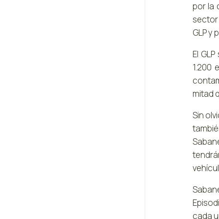
por la
sector
GLP y p
El GLP
1.200 
contam
mitad q
Sin ol
tambié
Sabané
tendrá
vehícu
Sabané
Episod
cada un