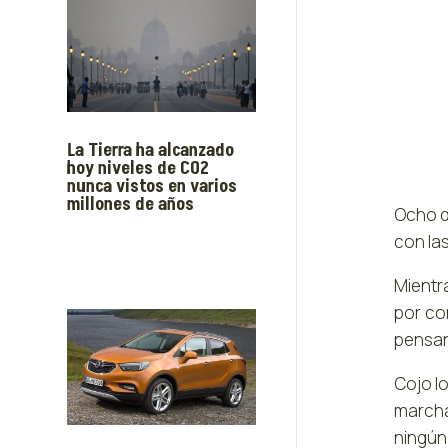
La Tierra ha alcanzado
hoy niveles de CO2
nunca vistos en varios
millones de años
Ocho de
con la
Mientr
por co
pensan
Cojo lo
marcha
ningún