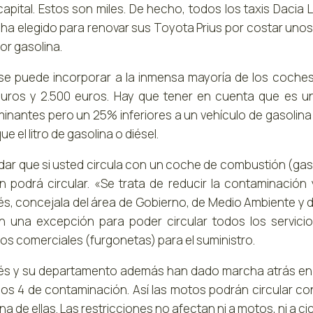
 capital. Estos son miles. De hecho, todos los taxis Dacia
 ha elegido para renovar sus Toyota Prius por costar uno
or gasolina.
 se puede incorporar a la inmensa mayoría de los coche
euros y 2.500 euros. Hay que tener en cuenta que es un
inantes pero un 25% inferiores a un vehículo de gasolina e
ue el litro de gasolina o diésel.
vidar que si usted circula con un coche de combustión (gas
n podrá circular. «Se trata de reducir la contaminación
s, concejala del área de Gobierno, de Medio Ambiente y 
n una excepción para poder circular todos los servicio
los comerciales (furgonetas) para el suministro.
s y su departamento además han dado marcha atrás en la
ios 4 de contaminación. Así las motos podrán circular co
a de ellas. Las restricciones no afectan ni a motos, ni a cicl