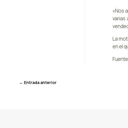
«Nos a
varias
vended
La mot
en el 
Fuente
←
Entrada anterior