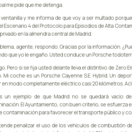
pal me pide que me detenga.
a ventanilla y me informa de que voy a ser multado porqu
el Escenario 4 del Protocolo para Episodios de Alta Contam
privado en la almendra central de Madrid.
oblema, agente, respondo. Gracias por la información. ¿P
do que yo le engaño. Usted conduce un Porsche todoterre
digo. Pero si se fija usted delante lleva el distintivo de Ze
o. Mi coche es un Porsche Cayenne S.E. Hybrid. Un depo
ar en modo completamente eléctrico casi 20 kilómetros. Acl
s un ejemplo de que Madrid no se quedará vacío de 
inación. El Ayuntamiento, con buen criterio, se esfuerza 
e contaminación para favorecer el transporte público y col
tende penalizar el uso de los vehículos de combustión de