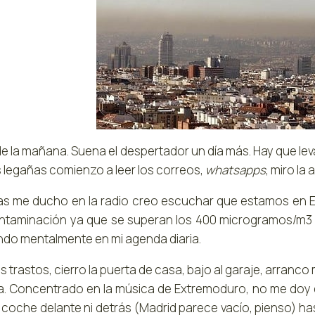
 la mañana. Suena el despertador un día más. Hay que levan
s legañas comienzo a leer los correos,
whatsapps
, miro la
as me ducho en la radio creo escuchar que estamos en E
ntaminación ya que se superan los 400 microgramos/m3 d
do mentalmente en mi agenda diaria.
s trastos, cierro la puerta de casa, bajo al garaje, arran
. Concentrado en la música de Extremoduro, no me doy 
 coche delante ni detrás (Madrid parece vacío, pienso) ha