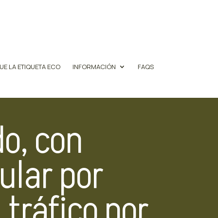
UE LA ETIQUETA ECO
INFORMACIÓN
FAQS
o, con
ular por
 tráfico por