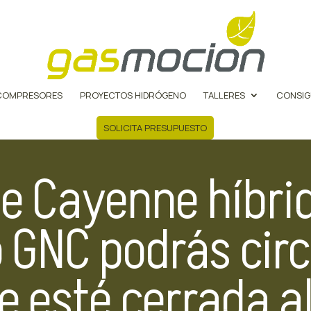
COMPRESORES
PROYECTOS HIDRÓGENO
TALLERES
CONSIG
SOLICITA PRESUPUESTO
e Cayenne híbrid
 GNC podrás circ
 esté cerrada al