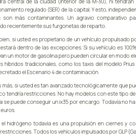
ra central de la ciudad (interior de la M-30), ni tendrá
onamiento regulado (SER) de la capital. Y esto, independi
s son más contaminantes. Un agravio comparativo pa
do recientemente sus furgonetas de reparto.
bien, si usted es propietario de un vehículo propulsado po
estará dentro de las excepciones. Si su vehículo es 100% 
evan un motor de gasolina pero pueden circular en modo e
os híbridos tradicionales, como los taxis del modelo Priu
ecretado el Escenario 4 de contaminación.
s más, si usted es tan avanzado tecnológicamente que p
o tendría restricciones. No hay modelos con este tipo de p
i se puede conseguir un ix35 por encargo. Todavía no ha 
 euros.
i el hidrógeno todavía es una propulsión en ciernes y 
 restricciones. Todos los vehículos impulsados por GLP (Ga