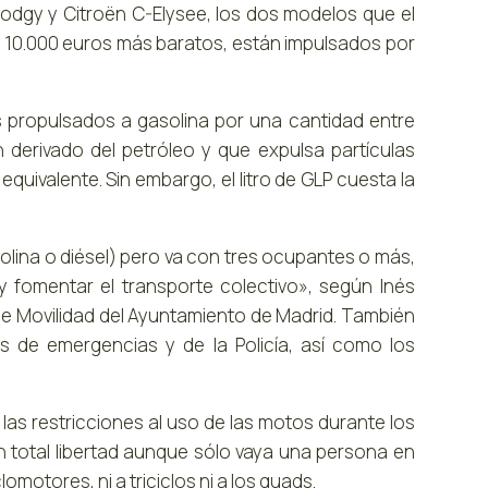
 Lodgy y Citroën C-Elysee, los dos modelos que el
s 10.000 euros más baratos, están impulsados por
s propulsados a gasolina por una cantidad entre
 derivado del petróleo y que expulsa partículas
quivalente. Sin embargo, el litro de GLP cuesta la
olina o diésel) pero va con tres ocupantes o más,
 y fomentar el transporte colectivo», según Inés
de Movilidad del Ayuntamiento de Madrid. También
s de emergencias y de la Policía, así como los
s restricciones al uso de las motos durante los
n total libertad aunque sólo vaya una persona en
omotores, ni a triciclos ni a los quads.