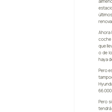
almend
estaci
último
renova
Ahora 
coche 
que ll
o de l
haya d
Pero e
tampoc
Hyunda
66.000
Pero s
tendrá