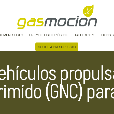
COMPRESORES
PROYECTOS HIDRÓGENO
TALLERES
CONSIG
SOLICITA PRESUPUESTO
ehículos propul
imido (GNC) para