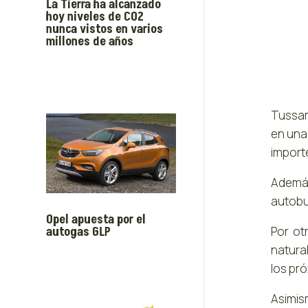
La Tierra ha alcanzado
hoy niveles de CO2
nunca vistos en varios
millones de años
Tussam
en una
importe
Además
autobus
Opel apuesta por el
autogas GLP
Por ot
natura
los pró
Asimis