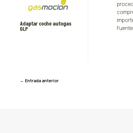
proced
compre
import
Adaptar coche autogas
Fuente
GLP
←
Entrada anterior