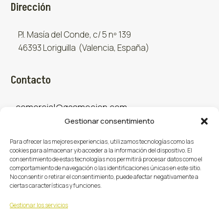
Dirección
P.I. Masía del Conde, c/ 5 nº 139
46393 Loriguilla (Valencia, España)
Contacto
comercial@gasmocion.com
Gestionar consentimiento
961 667 879
Para ofrecer las mejores experiencias, utilizamos tecnologías como las
cookies para almacenar y/o acceder a la información del dispositivo. El
consentimiento de estas tecnologías nos permitirá procesar datos como el
Sociales
comportamiento de navegación o las identificaciones únicas en este sitio.
No consentir o retirar el consentimiento, puede afectar negativamente a
ciertas características y funciones.
Facebook
X (Twitter)
Instagram



Gestionar los servicios