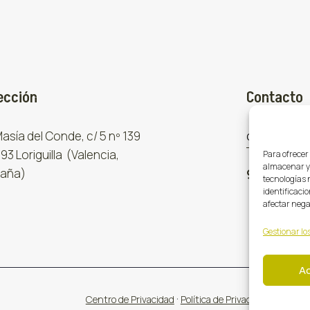
ección
Contacto
 Masía del Conde, c/ 5 nº 139
comercial
93 Loriguilla (Valencia,
Para ofrecer
almacenar y/
aña)
961 667 8
tecnologías 
identificacio
afectar nega
Gestionar los
A
·
·
Centro de Privacidad
Política de Privacidad
Cookies