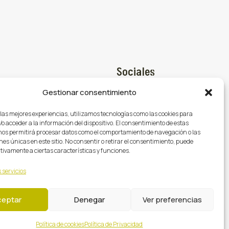
Sociales
Gestionar consentimiento
Facebook

@gasmocion.com
 las mejores experiencias, utilizamos tecnologías como las cookies para
X (Twitter)

o acceder a la información del dispositivo. El consentimiento de estas
79
nos permitirá procesar datos como el comportamiento de navegación o las
Instagram

nes únicas en este sitio. No consentir o retirar el consentimiento, puede
tivamente a ciertas características y funciones.
 servicios
ceptar
Denegar
Ver preferencias
·
·
Términos y Condiciones
Política de calidad y medioambiente
Política de cookies
Política de Privacidad