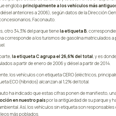
que engloba
principalmente a los vehículos más antiguo
diésel anteriores a 2006), según datos de la Dirección Ge
 concesionarios, Faconauto.
, otro 34,3% del parque tiene
la etiqueta B
, correspondie
na corresponde a los turismos de gasolina matriculados a 
el.
parte,
la etiqueta C agrupa el 26,6% del total
, y es dond
lados a partir de enero de 2006 y diésel a partir de 2014.
nte, los vehículos con etiqueta CERO (eléctricos, principal
ueta ECO (híbridos) alcanzan al 1,2% del total.
uto ha indicado que estas cifras ponen de manifiesto, un
ción en nuestro país
por la antigüedad de su parque y h
biental. Así, los vehículos sin etiqueta son responsables 
cleos más poblados.