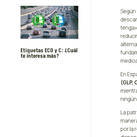
Según 
descar
tenga»
reducir
alterna
Etiquetas ECO y C: ¿Cuál
fundame
te interesa más?
medioa
En Esp
(GLP, 
mientr
ningún
La pat
manera
por la 