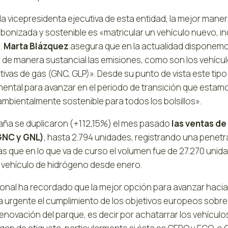
la vicepresidenta ejecutiva de esta entidad, la mejor mane
bonizada y sostenible es «matricular un vehículo nuevo, i
.
Marta Blázquez
asegura que en la actualidad disponem
 de manera sustancial las emisiones, como son los vehículo
tivas de gas (GNC, GLP)». Desde su punto de vista este tipo
ntal para avanzar en el periodo de transición que estamos
mbientalmente sostenible para todos los bolsillos».
aña se duplicaron (+112,15%) el mes pasado
las ventas de
GNC y GNL)
, hasta 2.794 unidades, registrando una penetr
as que en lo que va de curso el volumen fue de 27.270 unid
 vehículo de hidrógeno desde enero.
ronal ha recordado que la mejor opción para avanzar haci
 urgente el cumplimiento de los objetivos europeos sobre c
renovación del parque, es decir por achatarrar los vehículos