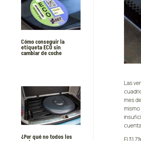
Cómo conseguir la
etiqueta ECO sin
cambiar de coche
Las ve
cuadri
mes de
mismo 
insufic
cuenta
¿Por qué no todos los
El 31,7