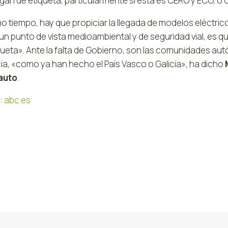
an de etiqueta, particularmente si ésta es CERO y ECO, o C
o tiempo, hay que propiciar la llegada de modelos eléctric
n punto de vista medioambiental y de seguridad vial, es q
iqueta». Ante la falta de Gobierno, son las comunidades a
ia, «como ya han hecho el País Vasco o Galicia», ha dicho
auto
.
:
abc.es