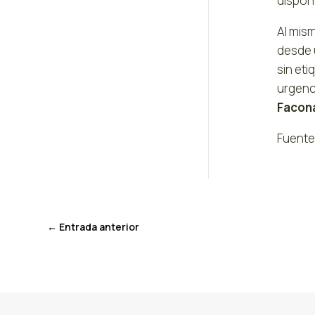
dispong
Al mism
desde u
sin et
urgenc
Facon
Fuente
←
Entrada anterior