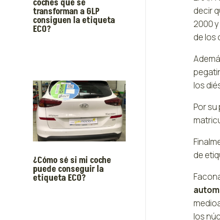
coches que se
decir 
transforman a GLP
consiguen la etiqueta
2000 y 
ECO?
de los
Además
pegati
los diés
Por su 
matricu
Finalme
de etiq
¿Cómo sé si mi coche
puede conseguir la
Facona
etiqueta ECO?
automo
medioam
los nú