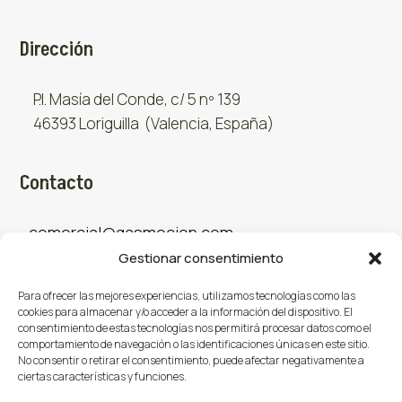
Dirección
P.I. Masía del Conde, c/ 5 nº 139
46393 Loriguilla (Valencia, España)
Contacto
comercial@gasmocion.com
Gestionar consentimiento
961 667 879
Para ofrecer las mejores experiencias, utilizamos tecnologías como las
cookies para almacenar y/o acceder a la información del dispositivo. El
consentimiento de estas tecnologías nos permitirá procesar datos como el
Sociales
comportamiento de navegación o las identificaciones únicas en este sitio.
No consentir o retirar el consentimiento, puede afectar negativamente a
ciertas características y funciones.
Facebook
X (Twitter)
Instagram


