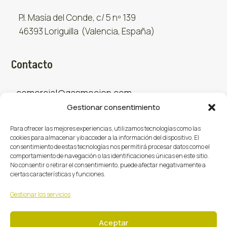
P.I. Masía del Conde, c/ 5 nº 139
46393 Loriguilla (Valencia, España)
Contacto
comercial@gasmocion.com
Gestionar consentimiento
961 667 879
Para ofrecer las mejores experiencias, utilizamos tecnologías como las
cookies para almacenar y/o acceder a la información del dispositivo. El
consentimiento de estas tecnologías nos permitirá procesar datos como el
Sociales
comportamiento de navegación o las identificaciones únicas en este sitio.
No consentir o retirar el consentimiento, puede afectar negativamente a
ciertas características y funciones.
Facebook
X (Twitter)
Instagram



Gestionar los servicios
Aceptar