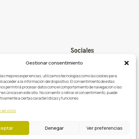
Sociales
Gestionar consentimiento
Facebook

@gasmocion.com
 las mejores experiencias, utilizamos tecnologías como las cookies para
X (Twitter)

o acceder a la información del dispositivo. El consentimiento de estas
79
nos permitirá procesar datos como el comportamiento de navegación o las
Instagram

nes únicas en este sitio. No consentir o retirar el consentimiento, puede
tivamente a ciertas características y funciones.
 servicios
ceptar
Denegar
Ver preferencias