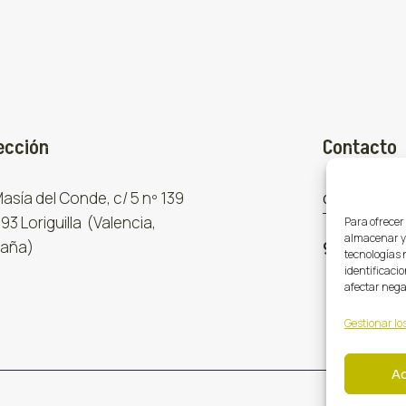
ección
Contacto
 Masía del Conde, c/ 5 nº 139
comercial
93 Loriguilla (Valencia,
Para ofrecer
almacenar y/
aña)
961 667 8
tecnologías 
identificacio
afectar nega
Gestionar los
A