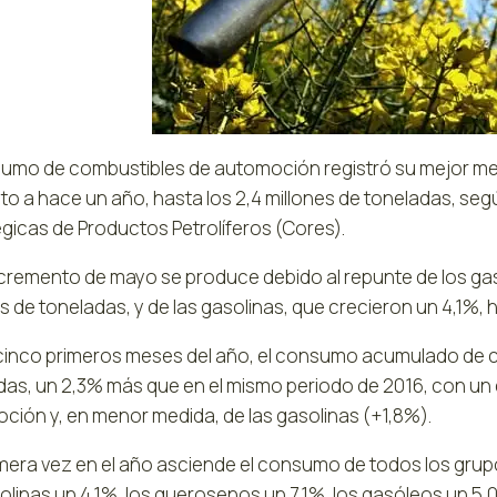
sumo de combustibles de automoción registró su mejor me
to a hace un año, hasta los 2,4 millones de toneladas, se
égicas de Productos Petrolíferos (Cores).
ncremento de mayo se produce debido al repunte de los ga
s de toneladas, y de las gasolinas, que crecieron un 4,1%, 
 cinco primeros meses del año, el consumo acumulado de c
das, un 2,3% más que en el mismo periodo de 2016, con un 
ción y, en menor medida, de las gasolinas (+1,8%).
imera vez en el año asciende el consumo de todos los grup
olinas un 4,1%, los querosenos un 7,1%, los gasóleos un 5,0