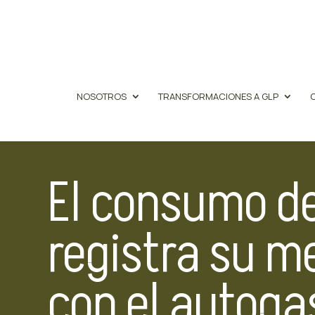
NOSOTROS
TRANSFORMACIONES A GLP
El consumo d
registra su m
con el autoga