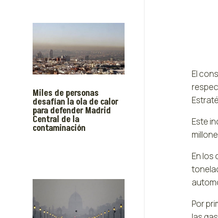
El con
respec
Miles de personas
Estrat
desafían la ola de calor
para defender Madrid
Central de la
Este i
contaminación
millone
En los
tonela
automo
Por pr
las gas