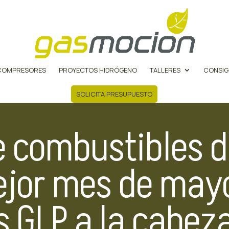
COMPRESORES
PROYECTOS HIDRÓGENO
TALLERES
CONSIG
SOLICITA PRESUPUESTO
e combustibles 
ejor mes de may
s GLP a la cabez