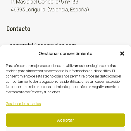
P.I. Masía del Conde, c/ 5 nº 139
46393 Loriguilla (Valencia, España)
Contacto
comercial@gasmocion.com
Gestionar consentimiento
961 667 879
Para ofrecer las mejores experiencias, utilizamos tecnologías como las
cookies para almacenar y/o acceder a la información del dispositivo. El
consentimiento de estas tecnologías nos permitirá procesar datos como el
Sociales
comportamiento de navegación o las identificaciones únicas en este sitio.
No consentir o retirar el consentimiento, puede afectar negativamente a
ciertas características y funciones.
Facebook
X (Twitter)
Instagram



Gestionar los servicios
Aceptar