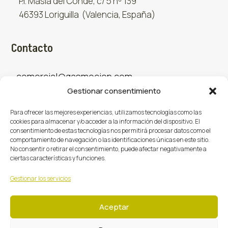
P.I. Masía del Conde, c/ 5 nº 139
46393 Loriguilla (Valencia, España)
Contacto
comercial@gasmocion.com
Gestionar consentimiento
961 667 879
Para ofrecer las mejores experiencias, utilizamos tecnologías como las
cookies para almacenar y/o acceder a la información del dispositivo. El
consentimiento de estas tecnologías nos permitirá procesar datos como el
Sociales
comportamiento de navegación o las identificaciones únicas en este sitio.
No consentir o retirar el consentimiento, puede afectar negativamente a
ciertas características y funciones.
Facebook
X (Twitter)
Instagram



Gestionar los servicios
Aceptar