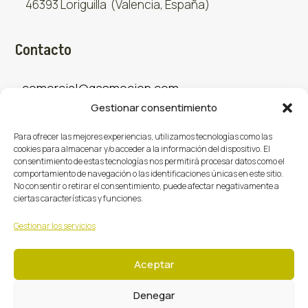
46393 Loriguilla (Valencia, España)
Contacto
comercial@gasmocion.com
Gestionar consentimiento
961 667 879
Para ofrecer las mejores experiencias, utilizamos tecnologías como las
cookies para almacenar y/o acceder a la información del dispositivo. El
consentimiento de estas tecnologías nos permitirá procesar datos como el
Sociales
comportamiento de navegación o las identificaciones únicas en este sitio.
No consentir o retirar el consentimiento, puede afectar negativamente a
ciertas características y funciones.
Facebook
X (Twitter)
Instagram



Gestionar los servicios
Aceptar
Denegar
Gasmoción 2026 © Todos los derechos reservados.