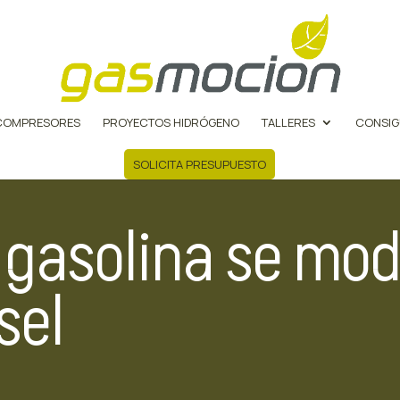
COMPRESORES
PROYECTOS HIDRÓGENO
TALLERES
CONSIG
SOLICITA PRESUPUESTO
a gasolina se mo
sel