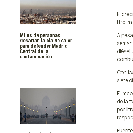
El pre
litro, 
Miles de personas
A pesa
desafían la ola de calor
semana
para defender Madrid
Central de la
diésel
contaminación
combus
Con lo
siete d
El imp
de la z
por li
respec
Fuente