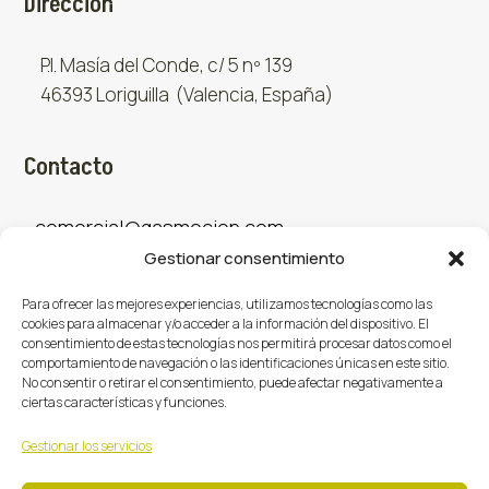
Dirección
P.I. Masía del Conde, c/ 5 nº 139
46393 Loriguilla (Valencia, España)
Contacto
comercial@gasmocion.com
Gestionar consentimiento
961 667 879
Para ofrecer las mejores experiencias, utilizamos tecnologías como las
cookies para almacenar y/o acceder a la información del dispositivo. El
consentimiento de estas tecnologías nos permitirá procesar datos como el
Sociales
comportamiento de navegación o las identificaciones únicas en este sitio.
No consentir o retirar el consentimiento, puede afectar negativamente a
ciertas características y funciones.
Facebook
X (Twitter)
Instagram



Gestionar los servicios