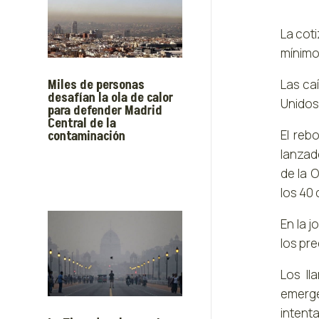
La coti
mínimo
Miles de personas
Las caí
desafían la ola de calor
Unidos
para defender Madrid
Central de la
El reb
contaminación
lanzado
de la 
los 40 
En la 
los pr
Los ll
emerge
intenta