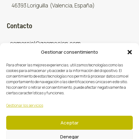
46393 Loriguilla (Valencia, España)
Contacto
comercial@gasmocion.com
Gestionar consentimiento
961 667 879
Para ofrecer las mejores experiencias, utilizamos tecnologías como las
cookies para almacenar y/o acceder a la información del dispositivo. El
consentimiento de estas tecnologías nos permitirá procesar datos como el
Sociales
comportamiento de navegación o las identificaciones únicas en este sitio.
No consentir o retirar el consentimiento, puede afectar negativamente a
ciertas características y funciones.
Facebook
X (Twitter)
Instagram



Gestionar los servicios
Aceptar
Denegar
Gasmoción 2026 © Todos los derechos reservados.