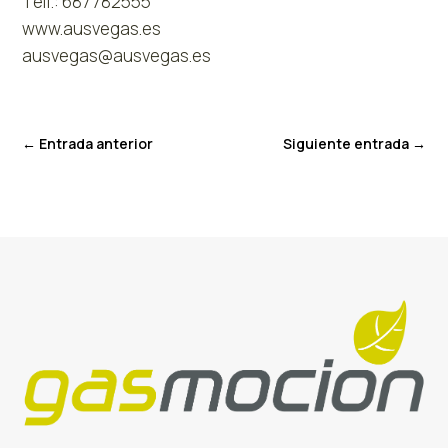
Telf.: 687782555
www.ausvegas.es
ausvegas@ausvegas.es
←
Entrada anterior
Siguiente entrada
→