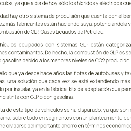
culos, ya que a día de hoy sólo los híbridos y eléctricos c
lidad hay otro sistema de propulsión que cuenta con el ben
ez más fabricantes están haciendo suya, potenciándola y 
combustión de GLP, Gases Licuados de Petróleo.
hículos equipados con sistemas GLP están categori
nes contaminantes. De hecho, la combustión de GLP es se
 o gasolina debido a los menores niveles de CO2 producido.
 ello que ya desde hace años las flotas de autobuses y ta
as, una solución que cada vez se está extendiendo más 
 por instalar, ya en la fábrica, kits de adaptación que pe
ndistinta con GLP o con gasolina.
rta de este tipo de vehículos se ha disparado, ya que so
gama, sobre todo en segmentos con un planteamiento de 
ne olvidarse del importante ahorro en términos económico