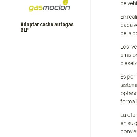
de vehí
En rea
Adaptar coche autogas
cada v
GLP
de la 
Los ve
emisio
diésel
Es por
sistem
optando
forma i
La ofe
en su 
convie