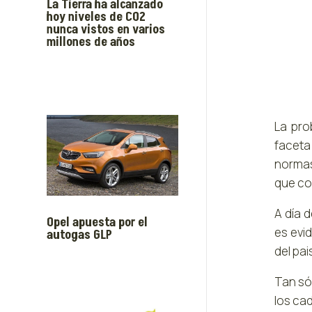
La Tierra ha alcanzado
hoy niveles de CO2
nunca vistos en varios
millones de años
La pro
faceta
normas 
que co
A día 
Opel apuesta por el
es evi
autogas GLP
del pa
Tan só
los ca