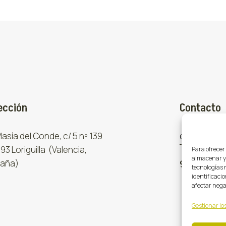
ección
Contacto
 Masía del Conde, c/ 5 nº 139
comercial
93 Loriguilla (Valencia,
Para ofrecer
almacenar y/
aña)
961 667 8
tecnologías 
identificacio
afectar nega
Gestionar los