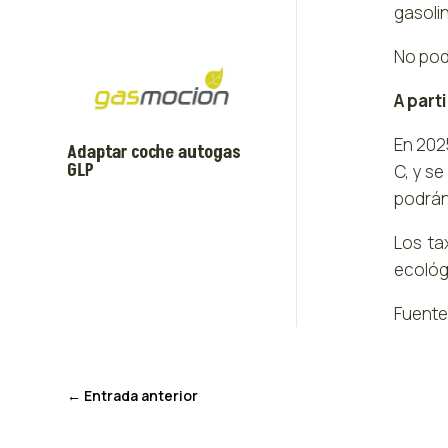
gasolin
No podr
A part
En 202
Adaptar coche autogas
GLP
C, y se
podrán 
Los ta
ecológ
Fuente
←
Entrada anterior