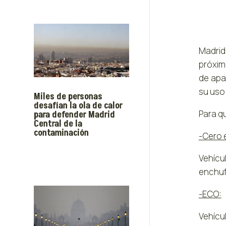
Madrid
próximo
de apar
su uso 
Miles de personas
desafían la ola de calor
Para q
para defender Madrid
Central de la
contaminación
-Cero 
Vehícul
enchuf
-ECO:
Vehícu