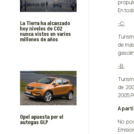
propul
En todo
La Tierra ha alcanzado
-C:
hoy niveles de CO2
nunca vistos en varios
Turismo
millones de años
de más
gasolin
-B:
Turismo
de 200
2005.Po
A part
Opel apuesta por el
No pod
autogas GLP
Emisio