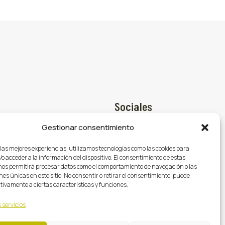
Sociales
Gestionar consentimiento
Facebook

@gasmocion.com
 las mejores experiencias, utilizamos tecnologías como las cookies para
X (Twitter)

o acceder a la información del dispositivo. El consentimiento de estas
79
nos permitirá procesar datos como el comportamiento de navegación o las
Instagram

nes únicas en este sitio. No consentir o retirar el consentimiento, puede
tivamente a ciertas características y funciones.
 servicios