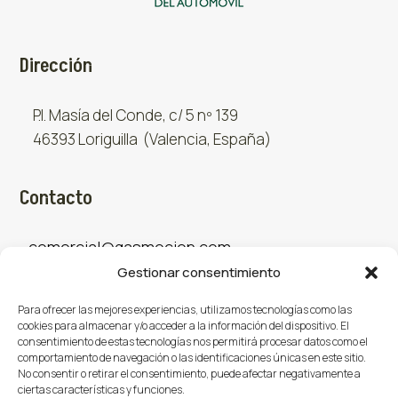
Dirección
P.I. Masía del Conde, c/ 5 nº 139
46393 Loriguilla (Valencia, España)
Contacto
comercial@gasmocion.com
Gestionar consentimiento
961 667 879
Para ofrecer las mejores experiencias, utilizamos tecnologías como las
cookies para almacenar y/o acceder a la información del dispositivo. El
consentimiento de estas tecnologías nos permitirá procesar datos como el
Sociales
comportamiento de navegación o las identificaciones únicas en este sitio.
No consentir o retirar el consentimiento, puede afectar negativamente a
ciertas características y funciones.