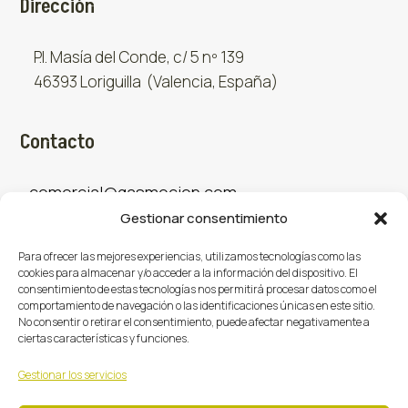
Dirección
P.I. Masía del Conde, c/ 5 nº 139
46393 Loriguilla (Valencia, España)
Contacto
comercial@gasmocion.com
Gestionar consentimiento
961 667 879
Para ofrecer las mejores experiencias, utilizamos tecnologías como las
cookies para almacenar y/o acceder a la información del dispositivo. El
consentimiento de estas tecnologías nos permitirá procesar datos como el
Sociales
comportamiento de navegación o las identificaciones únicas en este sitio.
No consentir o retirar el consentimiento, puede afectar negativamente a
ciertas características y funciones.
Facebook
X (Twitter)
Instagram



Gestionar los servicios