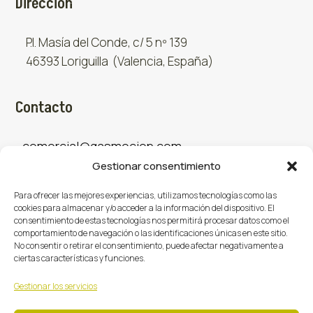
Dirección
P.I. Masía del Conde, c/ 5 nº 139
46393 Loriguilla (Valencia, España)
Contacto
comercial@gasmocion.com
Gestionar consentimiento
961 667 879
Para ofrecer las mejores experiencias, utilizamos tecnologías como las
cookies para almacenar y/o acceder a la información del dispositivo. El
consentimiento de estas tecnologías nos permitirá procesar datos como el
Sociales
comportamiento de navegación o las identificaciones únicas en este sitio.
No consentir o retirar el consentimiento, puede afectar negativamente a
ciertas características y funciones.
Facebook
X (Twitter)
Instagram



Gestionar los servicios