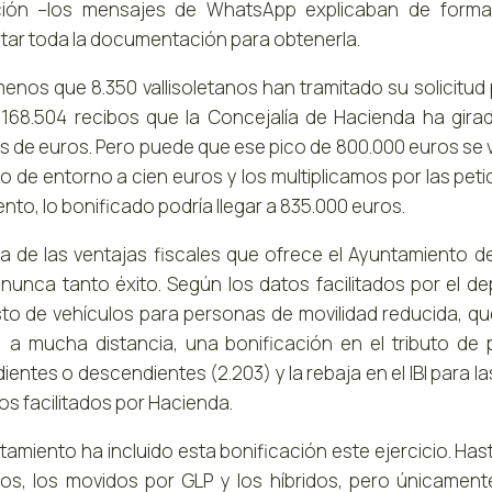
ción –los mensajes de WhatsApp explicaban de forma
tar toda la documentación para obtenerla.
enos que 8.350 vallisoletanos han tramitado su solicitud
 168.504 recibos que la Concejalía de Hacienda ha gira
es de euros. Pero puede que ese pico de 800.000 euros se
lo de entorno a cien euros y los multiplicamos por las pe
to, lo bonificado podría llegar a 835.000 euros.
a de las ventajas fiscales que ofrece el Ayuntamiento d
 nunca tanto éxito. Según los datos facilitados por el de
to de vehículos para personas de movilidad reducida, qu
, a mucha distancia, una bonificación en el tributo de
entes o descendientes (2.203) y la rebaja en el IBI para la
os facilitados por Hacienda.
tamiento ha incluido esta bonificación este ejercicio. Has
los, los movidos por GLP y los híbridos, pero únicament