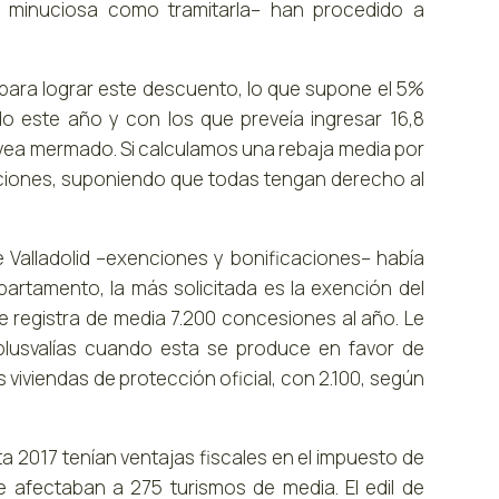
 minuciosa como tramitarla– han procedido a
 para lograr este descuento, lo que supone el 5%
do este año y con los que preveía ingresar 16,8
 vea mermado. Si calculamos una rebaja media por
ticiones, suponiendo que todas tengan derecho al
e Valladolid –exenciones y bonificaciones– había
partamento, la más solicitada es la exención del
e registra de media 7.200 concesiones al año. Le
 plusvalías cuando esta se produce en favor de
s viviendas de protección oficial, con 2.100, según
ta 2017 tenían ventajas fiscales en el impuesto de
e afectaban a 275 turismos de media. El edil de