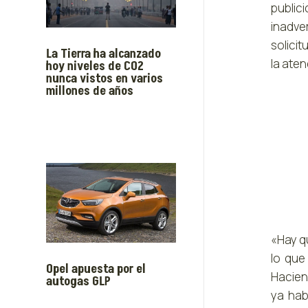
public
inadve
solicit
La Tierra ha alcanzado
la ate
hoy niveles de CO2
nunca vistos en varios
millones de años
«Hay q
lo que
Opel apuesta por el
Hacien
autogas GLP
ya hab