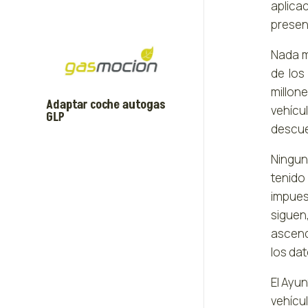
aplica
presen
Nada m
de los
millon
Adaptar coche autogas
vehícu
GLP
descuen
Ningun
tenido
impues
siguen
ascendi
los dat
El Ayun
vehícu