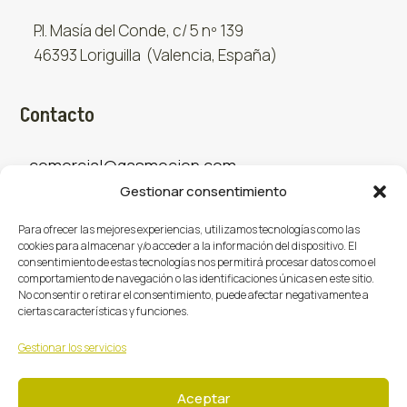
P.I. Masía del Conde, c/ 5 nº 139
46393 Loriguilla (Valencia, España)
Contacto
comercial@gasmocion.com
Gestionar consentimiento
961 667 879
Para ofrecer las mejores experiencias, utilizamos tecnologías como las
cookies para almacenar y/o acceder a la información del dispositivo. El
consentimiento de estas tecnologías nos permitirá procesar datos como el
Sociales
comportamiento de navegación o las identificaciones únicas en este sitio.
No consentir o retirar el consentimiento, puede afectar negativamente a
ciertas características y funciones.
Facebook
X (Twitter)
Instagram



Gestionar los servicios
Aceptar