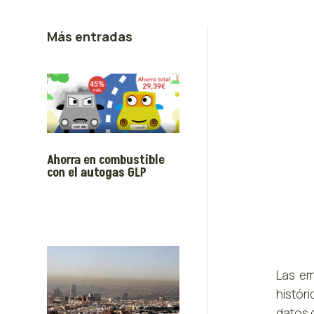
Más entradas
Ahorra en combustible
con el autogas GLP
Las em
histór
datos 