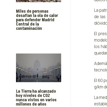
La pat
Miles de personas
desafían la ola de calor
de las
para defender Madrid
dióxid
Central de la
contaminación
El pre
modelo
los há
quedar
Además
tecnol
El 60 
g/km d
La Tierra ha alcanzado
hoy niveles de CO2
La med
nunca vistos en varios
estable
millones de años