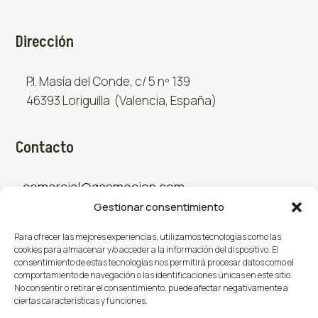
Dirección
P.I. Masía del Conde, c/ 5 nº 139
46393 Loriguilla (Valencia, España)
Contacto
comercial@gasmocion.com
Gestionar consentimiento
961 667 879
Para ofrecer las mejores experiencias, utilizamos tecnologías como las
cookies para almacenar y/o acceder a la información del dispositivo. El
consentimiento de estas tecnologías nos permitirá procesar datos como el
Sociales
comportamiento de navegación o las identificaciones únicas en este sitio.
No consentir o retirar el consentimiento, puede afectar negativamente a
ciertas características y funciones.
Facebook
X (Twitter)
Instagram


