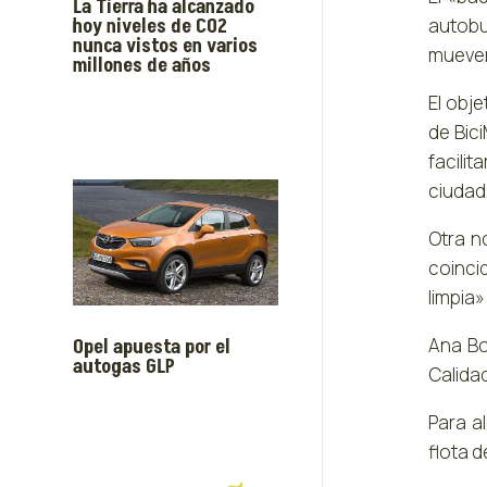
La Tierra ha alcanzado
autobu
hoy niveles de CO2
nunca vistos en varios
mueven
millones de años
El obj
de Bic
facili
ciudad
Otra n
coinci
limpia»
Ana Bo
Opel apuesta por el
autogas GLP
Calidad
Para a
flota 