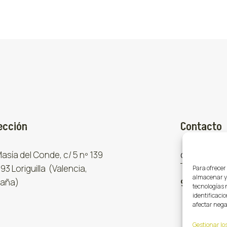
ección
Contacto
 Masía del Conde, c/ 5 nº 139
comercial
93 Loriguilla (Valencia,
Para ofrecer
almacenar y/
aña)
961 667 8
tecnologías 
identificacio
afectar nega
Gestionar los