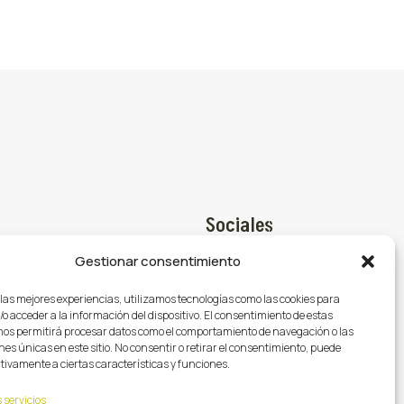
Sociales
Gestionar consentimiento
Facebook

@gasmocion.com
 las mejores experiencias, utilizamos tecnologías como las cookies para
X (Twitter)

o acceder a la información del dispositivo. El consentimiento de estas
79
nos permitirá procesar datos como el comportamiento de navegación o las
Instagram

nes únicas en este sitio. No consentir o retirar el consentimiento, puede
tivamente a ciertas características y funciones.
 servicios