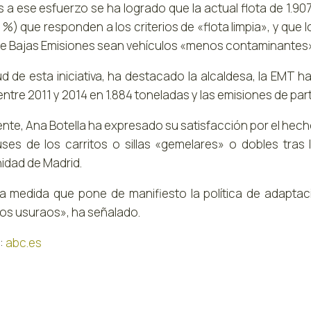
s a ese esfuerzo se ha logrado que la actual flota de 1.9
1 %) que responden a los criterios de «flota limpia», y que l
e Bajas Emisiones sean vehículos «menos contaminantes»
tud de esta iniciativa, ha destacado la alcaldesa, la EMT
ntre 2011 y 2014 en 1.884 toneladas y las emisiones de par
nte, Ana Botella ha expresado su satisfacción por el hecho
ses de los carritos o sillas «gemelares» o dobles tras 
dad de Madrid.
a medida que pone de manifiesto la política de adaptac
los usuraos», ha señalado.
:
abc.es