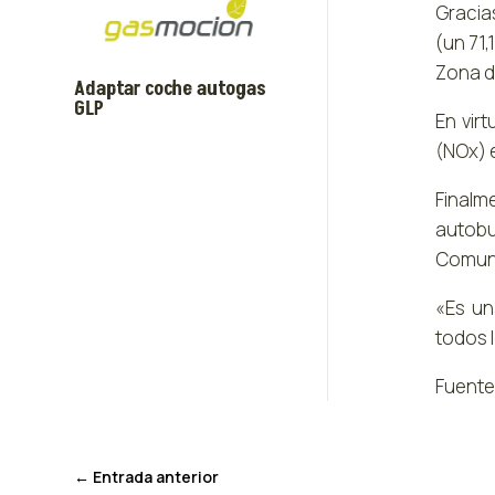
Gracia
(un 71,
Zona d
Adaptar coche autogas
GLP
En vir
(NOx) e
Finalme
autobu
Comuni
«Es un
todos 
Fuente
←
Entrada anterior