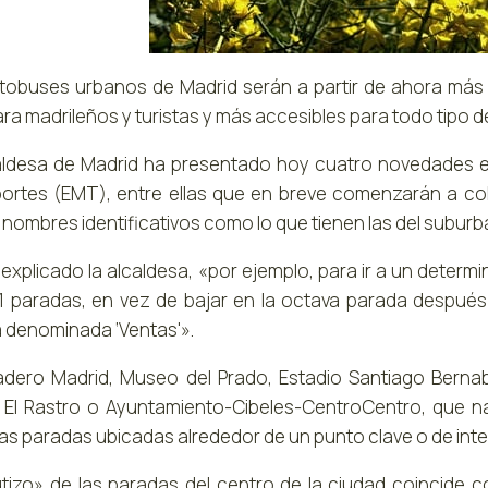
tobuses urbanos de Madrid serán a partir de ahora más 
ra madrileños y turistas y más accesibles para todo tipo d
aldesa de Madrid ha presentado hoy cuatro novedades en
ortes (EMT), entre ellas que en breve comenzarán a col
nombres identificativos como lo que tienen las del suburba
 explicado la alcaldesa, «por ejemplo, para ir a un determ
11 paradas, en vez de bajar en la octava parada después 
 denominada ‘Ventas'».
dero Madrid, Museo del Prado, Estadio Santiago Bernabé
 El Rastro o Ayuntamiento-Cibeles-CentroCentro, que 
las paradas ubicadas alrededor de un punto clave o de inte
utizo» de las paradas del centro de la ciudad coincide c