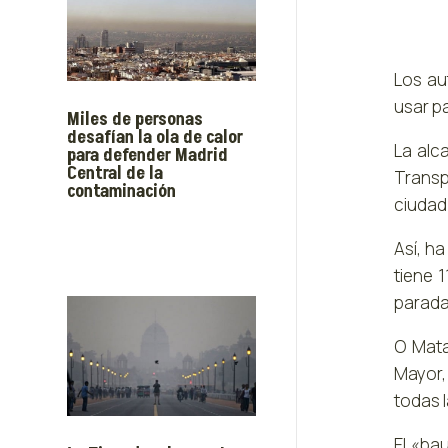
Los au
usar pa
Miles de personas
desafían la ola de calor
La alc
para defender Madrid
Central de la
Transp
contaminación
ciudad 
Así, ha
tiene 
parada
O Mata
Mayor,
todas 
El «ba