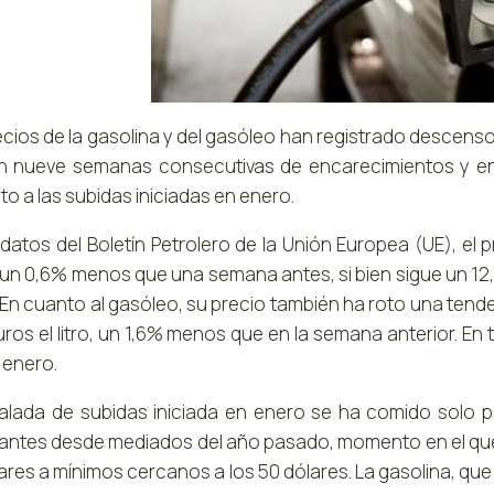
ecios de la gasolina y del gasóleo han registrado descenso
 nueve semanas consecutivas de encarecimientos y enc
o a las subidas iniciadas en enero.
atos del Boletín Petrolero de la Unión Europea (UE), el pr
 un 0,6% menos que una semana antes, si bien sigue un 12,
 En cuanto al gasóleo, su precio también ha roto una tend
euros el litro, un 1,6% menos que en la semana anterior. 
 enero.
alada de subidas iniciada en enero se ha comido solo p
antes desde mediados del año pasado, momento en el que 
lares a mínimos cercanos a los 50 dólares. La gasolina, qu