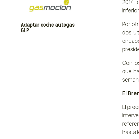
2014, 
inferio
Por otr
Adaptar coche autogas
GLP
dos úl
encabe
presid
Con lo
que ha
seman
El Bre
El pre
interv
refere
hasta l