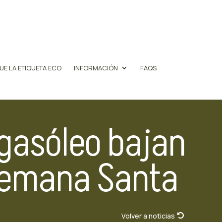
UE LA ETIQUETA ECO
INFORMACIÓN
FAQS
 gasóleo bajan
a Semana Santa
Volver a noticias