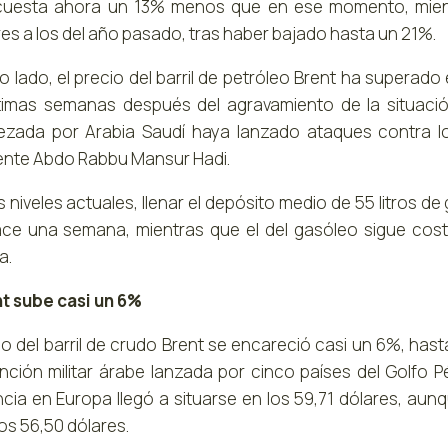
cuesta ahora un 13% menos que en ese momento, mientr
res a los del año pasado, tras haber bajado hasta un 21%.
o lado, el precio del barril de petróleo Brent ha superado
timas semanas después del agravamiento de la situació
zada por Arabia Saudí haya lanzado ataques contra lo
ente Abdo Rabbu Mansur Hadi.
s niveles actuales, llenar el depósito medio de 55 litros 
ce una semana, mientras que el del gasóleo sigue cos
a.
nt sube casi un 6%
cio del barril de crudo Brent se encareció casi un 6%, ha
ención militar árabe lanzada por cinco países del Golfo P
ncia en Europa llegó a situarse en los 59,71 dólares, a
os 56,50 dólares.