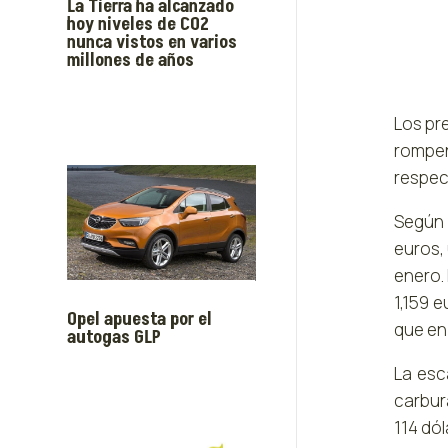
La Tierra ha alcanzado
hoy niveles de CO2
nunca vistos en varios
millones de años
Los pr
rompen
respect
Según d
euros,
enero.
1,159 
Opel apuesta por el
que en
autogas GLP
La esc
carbur
114 dó