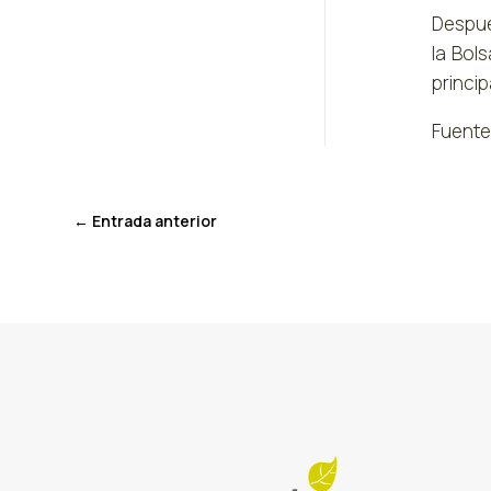
Despué
la Bol
princip
Fuente
←
Entrada anterior