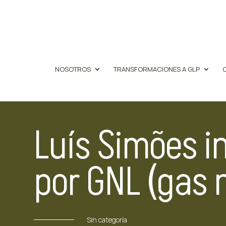
NOSOTROS
TRANSFORMACIONES A GLP
Luís Simões i
por GNL (gas n
Sin categoría