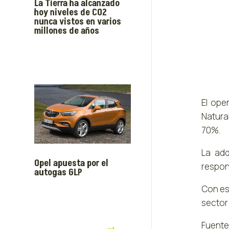
La Tierra ha alcanzado
hoy niveles de CO2
nunca vistos en varios
millones de años
El ope
Natura
70%.
La adq
Opel apuesta por el
respons
autogas GLP
Con es
sector
Fuente