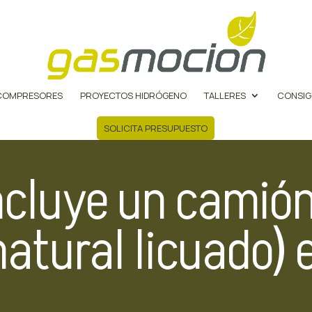
COMPRESORES
PROYECTOS HIDRÓGENO
TALLERES
CONSIG
SOLICITA PRESUPUESTO
ncluye un camió
atural licuado) e