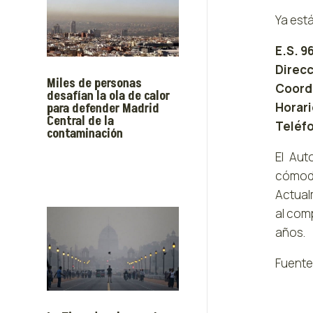
Ya est
E.S. 
Direcc
Miles de personas
Coorde
desafían la ola de calor
Horari
para defender Madrid
Central de la
Teléfo
contaminación
El Aut
cómodo
Actual
al com
años.
Fuente