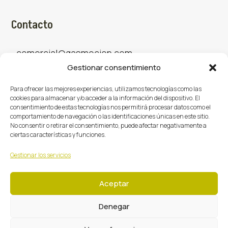
Contacto
comercial@gasmocion.com
Gestionar consentimiento
961 667 879
Para ofrecer las mejores experiencias, utilizamos tecnologías como las
cookies para almacenar y/o acceder a la información del dispositivo. El
consentimiento de estas tecnologías nos permitirá procesar datos como el
Sociales
comportamiento de navegación o las identificaciones únicas en este sitio.
No consentir o retirar el consentimiento, puede afectar negativamente a
ciertas características y funciones.
Facebook
X (Twitter)
Instagram



Gestionar los servicios
Aceptar
Denegar
Gasmoción 2026 © Todos los derechos reservados.
·
·
·
Centro de Privacidad
Política de Privacidad
Cookies
Términos y