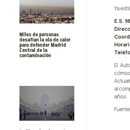
Ya est
E.S. 9
Direcc
Miles de personas
Coorde
desafían la ola de calor
Horari
para defender Madrid
Central de la
Teléfo
contaminación
El Aut
cómodo
Actual
al com
años.
Fuente