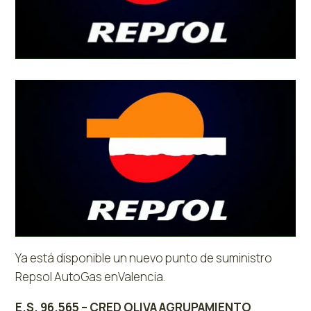
Ya está disponible un nuevo punto de suministro
Repsol AutoGas enValencia.
E.S. 96.565 – CRED OLIVA AGRUPAMIENTO