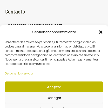
Contacto
comercial@gasmocion.com
Gestionar consentimiento
961 667 879
Para ofrecer las mejores experiencias, utilizamos tecnologías como las
cookies para almacenar y/o acceder a la información del dispositivo. El
consentimiento de estas tecnologías nos permitirá procesar datos como el
Sociales
comportamiento de navegación o las identificaciones únicas en este sitio.
No consentir o retirar el consentimiento, puede afectar negativamente a
ciertas características y funciones.
Facebook
X (Twitter)
Instagram



Gestionar los servicios
Aceptar
Denegar
Gasmoción 2026 © Todos los derechos reservados.
·
·
·
Centro de Privacidad
Política de Privacidad
Cookies
Términos y