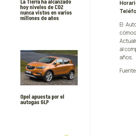
La Tierra ha alcanzado
Horar
hoy niveles de CO2
Teléfo
nunca vistos en varios
millones de años
El Aut
cómodo
Actual
al com
años.
Fuente
Opel apuesta por el
autogas GLP