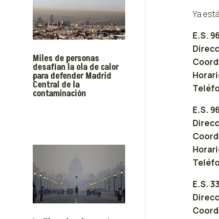
Ya est
E.S. 9
Direcc
Miles de personas
Coorde
desafían la ola de calor
Horar
para defender Madrid
Central de la
Teléfo
contaminación
E.S. 9
Direcc
Coorde
Horar
Teléfo
E.S. 3
Direcc
Coorde