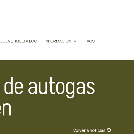
UE LA ETIQUETA ECO
INFORMACIÓN
FAQS
o de autogas
én
Volver a noticias