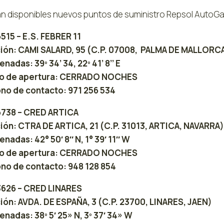
án disponibles nuevos puntos de suministro Repsol AutoGas
6515 – E.S. FEBRER 11
ión: CAMI SALARD, 95 (C.P. 07008, PALMA DE MALLORC
nadas: 39º 34’ 34, 22º 41’ 8’’ E
io de apertura: CERRADO NOCHES
no de contacto: 971 256 534
6738 – CRED ARTICA
ión: CTRA DE ARTICA, 21 (C.P. 31013, ARTICA, NAVARRA)
nadas: 42° 50′ 8″ N, 1° 39′ 11″ W
io de apertura: CERRADO NOCHES
no de contacto: 948 128 854
3626 – CRED LINARES
ión: AVDA. DE ESPAÑA, 3 (C.P. 23700, LINARES, JAEN)
nadas: 38º 5′ 25» N, 3º 37′ 34» W