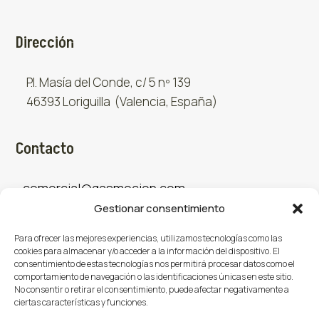
Dirección
P.I. Masía del Conde, c/ 5 nº 139
46393 Loriguilla (Valencia, España)
Contacto
comercial@gasmocion.com
Gestionar consentimiento
961 667 879
Para ofrecer las mejores experiencias, utilizamos tecnologías como las
cookies para almacenar y/o acceder a la información del dispositivo. El
consentimiento de estas tecnologías nos permitirá procesar datos como el
Sociales
comportamiento de navegación o las identificaciones únicas en este sitio.
No consentir o retirar el consentimiento, puede afectar negativamente a
ciertas características y funciones.
Facebook
X (Twitter)
Instagram


