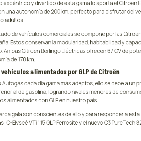
to excéntrico y divertido de esta gama lo aporta el Citroë
on una autonomía de 200 km, perfecto para disfrutar del 
o adultos.
rtado de vehículos comerciales se compone por las Citroën
aña. Estos conservan la modularidad, habitabilidad y cap
o. Ambas Citroën Berlingo Eléctricas ofrecen 67 CV de po
mía de 170 km.
vehículos alimentados por GLP de Citroën
 o Autogás cada día gama más adeptos, ello se debe a un p
ferior al de gasolina, logrando niveles menores de consumo
los alimentados con GLP en nuestro país.
marca gala son conscientes de ello y para responder a es
: C-Elyseé VTi 115 GLP Ferrosite y el nuevo C3 PureTech 82