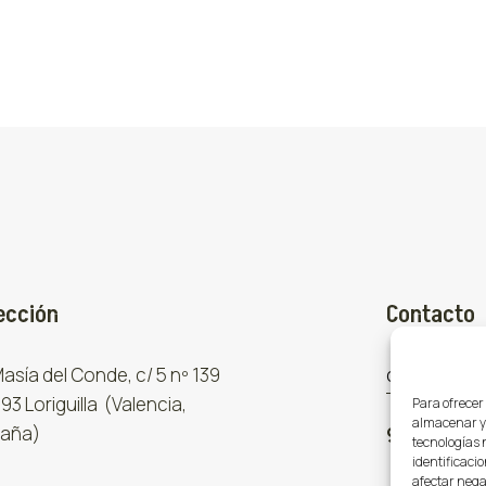
ección
Contacto
 Masía del Conde, c/ 5 nº 139
comercial
93 Loriguilla (Valencia,
Para ofrecer
almacenar y/
aña)
961 667 8
tecnologías 
identificacio
afectar nega