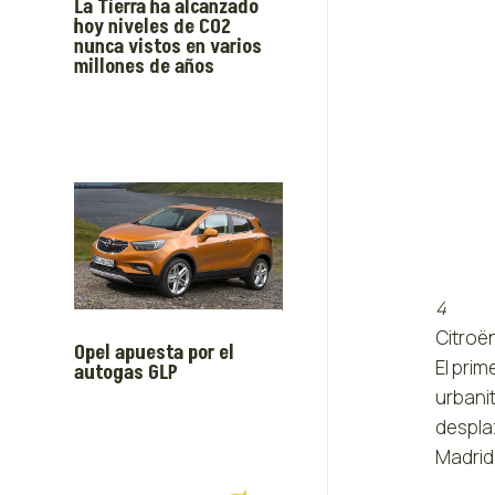
La Tierra ha alcanzado
hoy niveles de CO2
nunca vistos en varios
millones de años
4
Citroën
Opel apuesta por el
El prim
autogas GLP
urbani
desplaz
Madrid