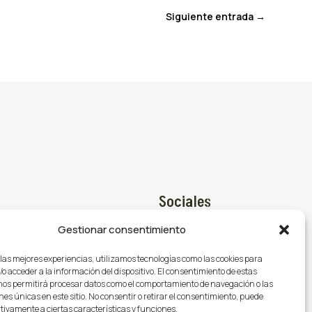
Siguiente entrada
→
Sociales
Gestionar consentimiento
Facebook

@gasmocion.com
 las mejores experiencias, utilizamos tecnologías como las cookies para
X (Twitter)

o acceder a la información del dispositivo. El consentimiento de estas
79
nos permitirá procesar datos como el comportamiento de navegación o las
Instagram

nes únicas en este sitio. No consentir o retirar el consentimiento, puede
tivamente a ciertas características y funciones.