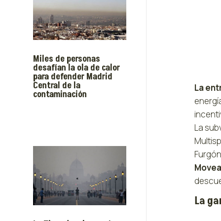
Miles de personas
desafían la ola de calor
para defender Madrid
Central de la
La ent
contaminación
energía
incenti
La sub
Multisp
Furgón
Move
descue
La ga