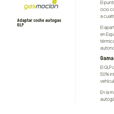
El pun
ocio c
a cuatr
Adaptar coche autogas
GLP
El apa
en Esp
térmic
autono
Gama 
El GLP
50% in
vehícu
En la 
autogás