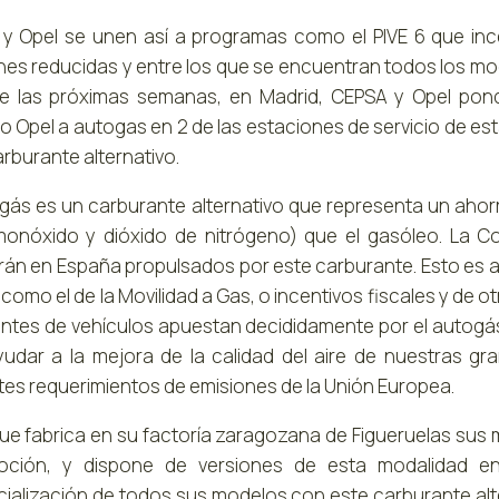
y Opel se unen así a programas como el PIVE 6 que inc
nes reducidas y entre los que se encuentran todos los m
e las próximas semanas, en Madrid, CEPSA y Opel pondr
lo Opel a autogas en 2 de las estaciones de servicio de
rburante alternativo.
ogás es un carburante alternativo que representa un aho
onóxido y dióxido de nitrógeno) que el gasóleo. La C
arán en España propulsados por este carburante. Esto es a
como el de la Movilidad a Gas, o incentivos fiscales y de 
antes de vehículos apuestan decididamente por el autogá
yudar a la mejora de la calidad del aire de nuestras 
tes requerimientos de emisiones de la Unión Europea.
que fabrica en su factoría zaragozana de Figueruelas su
oción, y dispone de versiones de esta modalidad en
ialización de todos sus modelos con este carburante alt