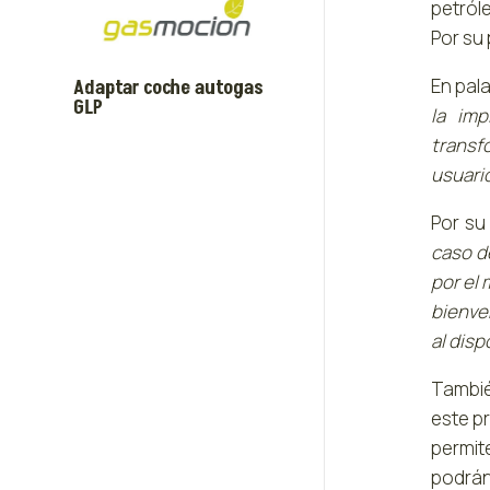
petról
Por su
En pala
Adaptar coche autogas
GLP
la im
transf
usuari
Por su
caso d
por el
bienven
al dis
Tambié
este p
permit
podrán