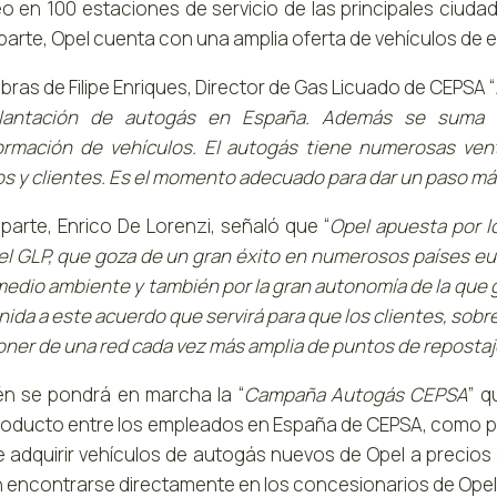
eo en 100 estaciones de servicio de las principales ciuda
 parte, Opel cuenta con una amplia oferta de vehículos de 
bras de Filipe Enriques, Director de Gas Licuado de CEPSA “
plantación de autogás en España. Además se suma 
ormación de vehículos. El autogás tiene numerosas ven
os y clientes. Es el momento adecuado para dar un paso m
 parte, Enrico De Lorenzi, señaló que “
Opel apuesta por lo
el GLP, que goza de un gran éxito en numerosos países e
 medio ambiente y también por la gran autonomía de la que 
ida a este acuerdo que servirá para que los clientes, sobr
poner de una red cada vez más amplia de puntos de repostaj
n se pondrá en marcha la “
Campaña Autogás CEPSA
” q
roducto entre los empleados en España de CEPSA, como pa
e adquirir vehículos de autogás nuevos de Opel a precio
 encontrarse directamente en los concesionarios de Opel