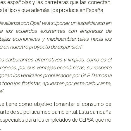
des españolas y las carreteras que las conectan.
este tipo y que además, los produce en España.
la alianza con Opel va a suponer un espaldarazo en
a los acuerdos existentes con empresas de
tajas económicas y medioambientales hacia los
ás en nuestro proyecto de expansión
”.
s carburantes alternativos y limpios, como es el
uropeos, por sus ventajas económicas, su respeto
gozan los vehículos propulsados por GLP. Damos la
e todo los flotistas, apuesten por este carburante,
e
”.
ue tiene como objetivo fomentar el consumo de
rte de su política medioambiental. Esta campaña
s especiales para los empleados de CEPSA que no
.