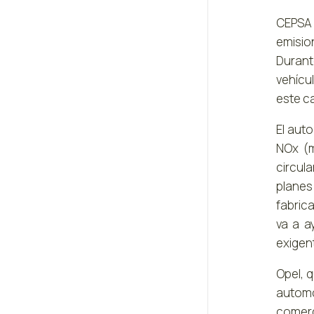
CEPSA 
emisio
Durant
vehícu
este ca
El aut
NOx (m
circul
planes 
fabric
va a a
exigen
Opel, 
autom
comerc