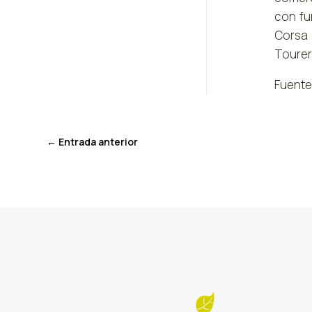
con fu
Corsa 
Tourer
Fuente
←
Entrada anterior