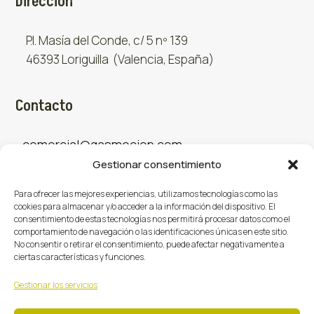
Dirección
P.I. Masía del Conde, c/ 5 nº 139
46393 Loriguilla (Valencia, España)
Contacto
comercial@gasmocion.com
Gestionar consentimiento
961 667 879
Para ofrecer las mejores experiencias, utilizamos tecnologías como las
cookies para almacenar y/o acceder a la información del dispositivo. El
consentimiento de estas tecnologías nos permitirá procesar datos como el
Sociales
comportamiento de navegación o las identificaciones únicas en este sitio.
No consentir o retirar el consentimiento, puede afectar negativamente a
ciertas características y funciones.
Facebook
X (Twitter)
Instagram



Gestionar los servicios