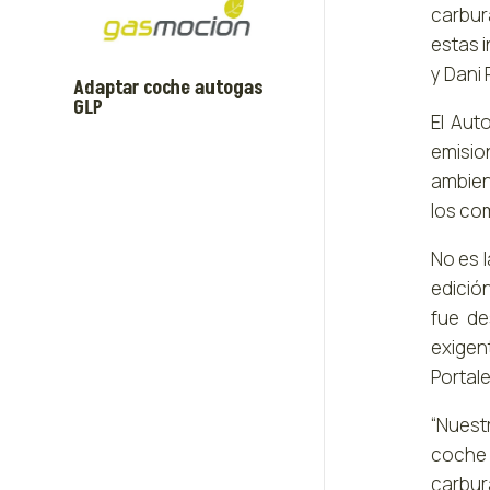
carbur
estas i
y Dani
Adaptar coche autogas
GLP
El Aut
emisio
ambien
los co
No es 
edición
fue de
exigen
Portale
“Nuest
coche 
carbur