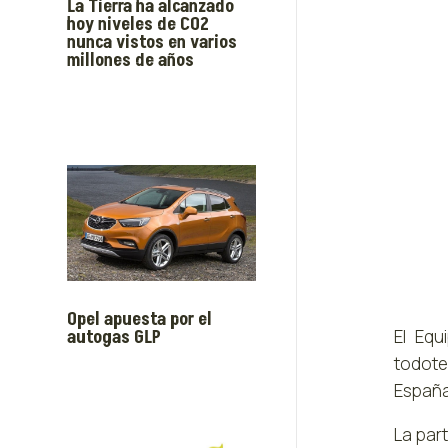
La Tierra ha alcanzado
hoy niveles de CO2
nunca vistos en varios
millones de años
Opel apuesta por el
autogas GLP
El Equ
todote
España
La par