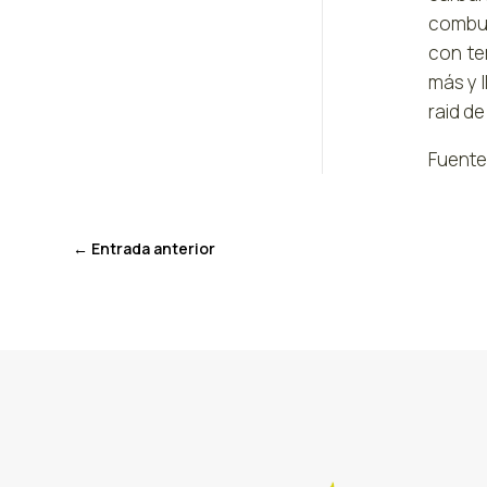
combus
con te
más y 
raid de
Fuente
←
Entrada anterior