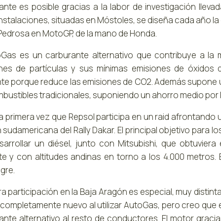
ante es posible gracias a la labor de investigación llev
nstalaciones, situadas en Móstoles, se diseña cada año la 
 Pedrosa en MotoGP, de la mano de Honda.
oGas es un carburante alternativo que contribuye a la m
nes de partículas y sus mínimas emisiones de óxidos 
te porque reduce las emisiones de CO2. Además supone u
mbustibles tradicionales, suponiendo un ahorro medio por 
la primera vez que Repsol participa en un raid afrontando 
 sudamericana del Rally Dakar. El principal objetivo para 
sarrollar un diésel, junto con Mitsubishi, que obtuvie
te y con altitudes andinas en torno a los 4.000 metros.
gre.
ra participación en la Baja Aragón es especial, muy distin
completamente nuevo al utilizar AutoGas, pero creo que 
ante alternativo al resto de conductores. El motor gra