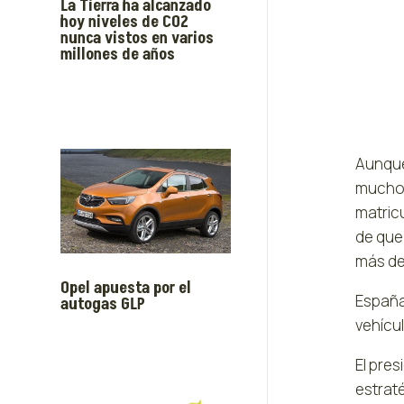
La Tierra ha alcanzado
hoy niveles de CO2
nunca vistos en varios
millones de años
Aunque
mucho t
matric
de que 
más de
Opel apuesta por el
España
autogas GLP
vehícu
El pre
estrat