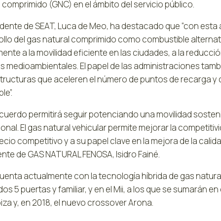
 comprimido (GNC) en el ámbito del servicio público.
sidente de SEAT, Luca de Meo, ha destacado que “con esta
ollo del gas natural comprimido como combustible alternat
ente a la movilidad eficiente en las ciudades, a la reducc
os medioambientales. El papel de las administraciones tamb
structuras que aceleren el número de puntos de recarga y 
le”.
cuerdo permitirá seguir potenciando una movilidad sosteni
onal. El gas natural vehicular permite mejorar la competiti
ecio competitivo y a su papel clave en la mejora de la calida
ente de GAS NATURAL FENOSA, Isidro Fainé.
uenta actualmente con la tecnología híbrida de gas natural
s 5 puertas y familiar, y en el Mii, a los que se sumarán en 
iza y, en 2018, el nuevo crossover Arona.