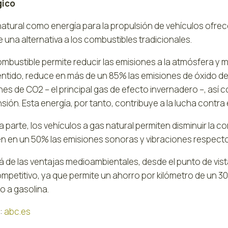
gico
 natural como energía para la propulsión de vehículos ofr
una alternativa a los combustibles tradicionales.
mbustible permite reducir las emisiones a la atmósfera y mej
entido, reduce en más de un 85% las emisiones de óxido de
es de CO2 – el principal gas de efecto invernadero –, así
ión. Esta energía, por tanto, contribuye a la lucha contra 
a parte, los vehículos a gas natural permiten disminuir la 
n en un 50% las emisiones sonoras y vibraciones respecto 
lá de las ventajas medioambientales, desde el punto de vis
mpetitivo, ya que permite un ahorro por kilómetro de un 3
o a gasolina.
:
abc.es