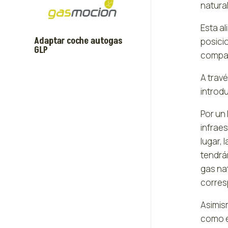
natural
Esta al
Adaptar coche autogas
posici
GLP
compañ
A trav
introdu
Por un 
infrae
lugar,
tendrá
gas nat
corres
Asimis
como e