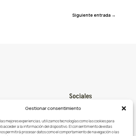
Siguiente entrada
→
Sociales
Gestionar consentimiento
Facebook

@gasmocion.com
 las mejores experiencias, utilizamos tecnologías como las cookies para
X (Twitter)

o acceder a la información del dispositivo. El consentimiento de estas
79
nos permitirá procesar datos como el comportamiento de navegación o las