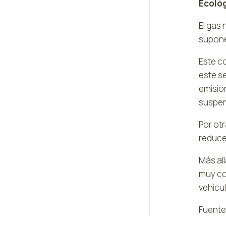
Ecoló
El gas
supone 
Este co
este s
emision
suspens
Por otr
reduce
Más al
muy co
vehícul
Fuente