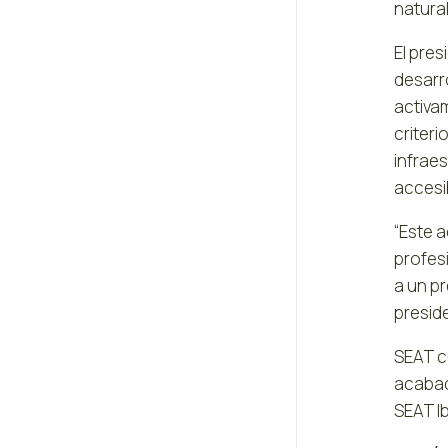
natural
El pre
desarr
activam
criteri
infrae
accesib
“Este a
profesi
a un pr
presid
SEAT c
acabado
SEAT Ib