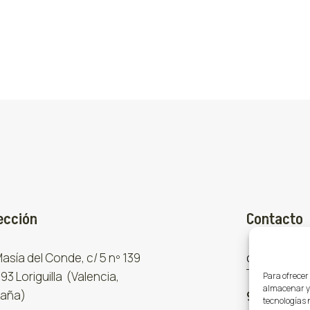
ección
Contacto
 Masía del Conde, c/ 5 nº 139
comercial
93 Loriguilla (Valencia,
Para ofrecer
almacenar y/
aña)
961 667 8
tecnologías 