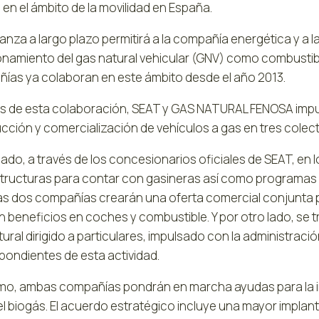
 en el ámbito de la movilidad en España.
ianza a largo plazo permitirá a la compañía energética y a la
onamiento del gas natural vehicular (GNV) como combustible
ías ya colaboran en este ámbito desde el año 2013.
és de esta colaboración, SEAT y GAS NATURAL FENOSA impul
cción y comercialización de vehículos a gas en tres colect
lado, a través de los concesionarios oficiales de SEAT, en l
structuras para contar con gasineras así como programas
 las dos compañías crearán una oferta comercial conjunta 
n beneficios en coches y combustible. Y por otro lado, se
ural dirigido a particulares, impulsado con la administraci
pondientes de esta actividad.
mo, ambas compañías pondrán en marcha ayudas para la in
l biogás. El acuerdo estratégico incluye una mayor implant