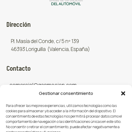
Dirección
P.I. Masía del Conde, c/ 5 nº 139
46393 Loriguilla (Valencia, España)
Contacto
comercial@gasmocion.com
Gestionar consentimiento
961 667 879
Para ofrecer las mejores experiencias, utilizamos tecnologías como las
cookies para almacenar y/o acceder a la información del dispositivo. El
consentimiento de estas tecnologías nos permitirá procesar datos como el
Sociales
comportamiento de navegación o las identificaciones únicas en este sitio.
No consentir o retirar el consentimiento, puede afectar negativamente a