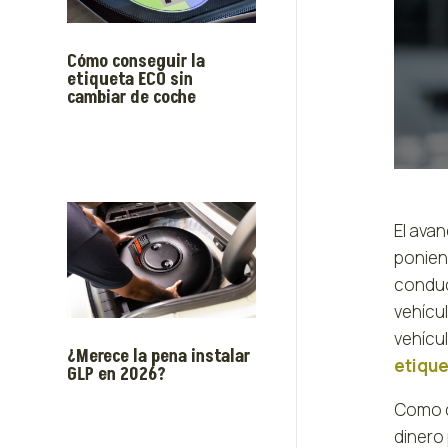
Cómo conseguir la
etiqueta ECO sin
cambiar de coche
El ava
ponien
conduc
vehícu
vehícu
¿Merece la pena instalar
etiqu
GLP en 2026?
Como c
dinero