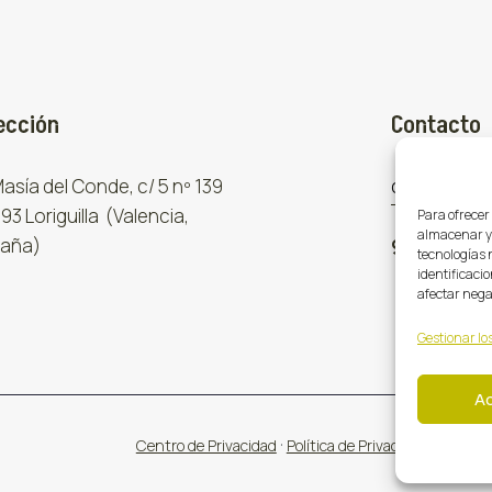
ección
Contacto
 Masía del Conde, c/ 5 nº 139
comercial
93 Loriguilla (Valencia,
Para ofrecer
almacenar y/
aña)
961 667 8
tecnologías 
identificacio
afectar nega
Gestionar los
A
·
·
Centro de Privacidad
Política de Privacidad
Cookies