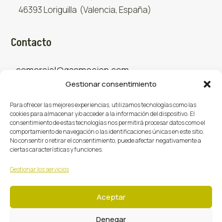
46393 Loriguilla (Valencia, España)
Contacto
comercial@gasmocion.com
Gestionar consentimiento
961 667 879
Para ofrecer las mejores experiencias, utilizamos tecnologías como las
cookies para almacenar y/o acceder a la información del dispositivo. El
consentimiento de estas tecnologías nos permitirá procesar datos como el
Sociales
comportamiento de navegación o las identificaciones únicas en este sitio.
No consentir o retirar el consentimiento, puede afectar negativamente a
ciertas características y funciones.
Facebook
X (Twitter)
Instagram



Gestionar los servicios
Aceptar
Denegar