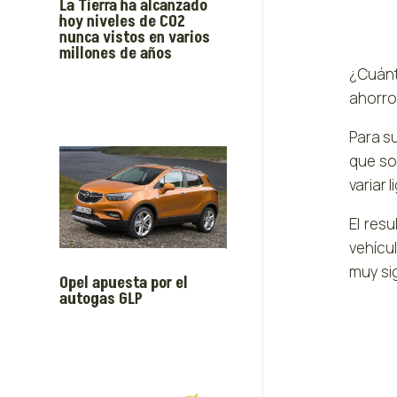
La Tierra ha alcanzado
hoy niveles de CO2
nunca vistos en varios
millones de años
¿Cuánt
ahorro,
Para s
que so
variar 
El res
vehícu
muy sig
Opel apuesta por el
autogas GLP