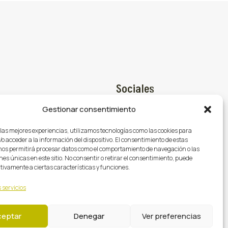
Sociales
Gestionar consentimiento
Facebook

@gasmocion.com
 las mejores experiencias, utilizamos tecnologías como las cookies para
X (Twitter)

o acceder a la información del dispositivo. El consentimiento de estas
79
nos permitirá procesar datos como el comportamiento de navegación o las
Instagram

nes únicas en este sitio. No consentir o retirar el consentimiento, puede
tivamente a ciertas características y funciones.
 servicios
ceptar
Denegar
Ver preferencias