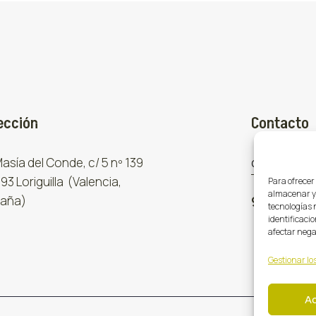
ección
Contacto
 Masía del Conde, c/ 5 nº 139
comercial
93 Loriguilla (Valencia,
Para ofrecer
almacenar y/
aña)
961 667 8
tecnologías 
identificacio
afectar nega
Gestionar los
A